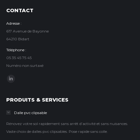
CONTACT
Adresse :
617 Avenue de Bayonne
64210 Bidart
Téléphone :
05 35 45 75 45
Numéro non surtaxé
Trouvez nous sur :
LinkedIn
page
opens
PRODUITS & SERVICES
in
Dalle pvc clipsable
new
window
Rénovez votre sol rapidement sans arrêt d’activité et sans nuisances.
Vaste choix de dalles pvc clipsables. Pose rapide sans colle.