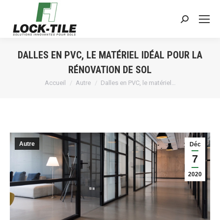
Search:
DALLES EN PVC, LE MATÉRIEL IDÉAL POUR LA
RÉNOVATION DE SOL
Vous êtes ici :
Accueil
Autre
Dalles en PVC, le matériel…
Autre
Déc
7
2020