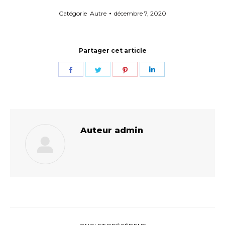
Catégorie
Autre
décembre 7, 2020
Partager cet article
Share
Share
Share
Share
on
on
on
on
Facebook
Twitter
Pinterest
LinkedIn
Auteur
admin
Navigation