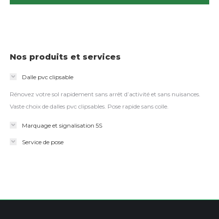
Nos produits et services
Dalle pvc clipsable
Rénovez votre sol rapidement sans arrêt d’activité et sans nuisances.
Vaste choix de dalles pvc clipsables. Pose rapide sans colle.
Marquage et signalisation 5S
Service de pose