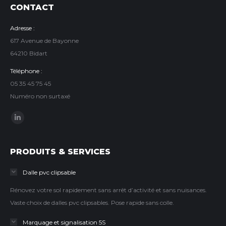
CONTACT
Adresse :
617 Avenue de Bayonne
64210 Bidart
Téléphone :
05 35 45 75 45
Numéro non surtaxé
Trouvez nous sur :
LinkedIn
page
opens
PRODUITS & SERVICES
in
Dalle pvc clipsable
new
window
Rénovez votre sol rapidement sans arrêt d’activité et sans nuisances.
Vaste choix de dalles pvc clipsables. Pose rapide sans colle.
Marquage et signalisation 5S