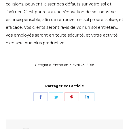
collisions, peuvent laisser des défauts sur votre sol et
l’abîmer. C’est pourquoi une rénovation de sol industriel
est indispensable, afin de retrouver un sol propre, solide, et
efficace. Vos clients seront ravis de voir un sol entretenu,
vos employés seront en toute sécurité, et votre activité
n’en sera que plus productive.
Catégorie
Entretien
avril 23, 2018
Partager cet article
Share
Share
Share
Share
on
on
on
on
Facebook
Twitter
Pinterest
LinkedIn