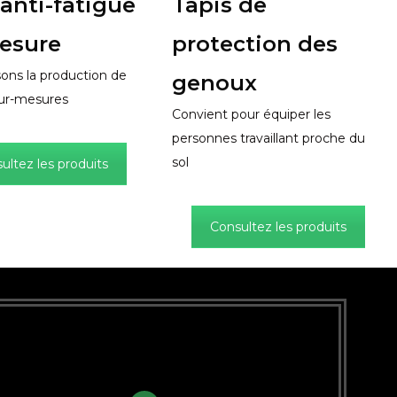
 anti-fatigue
Tapis de
esure
protection des
sons la production de
genoux
sur-mesures
Convient pour équiper les
personnes travaillant proche du
sol
ultez les produits
Consultez les produits