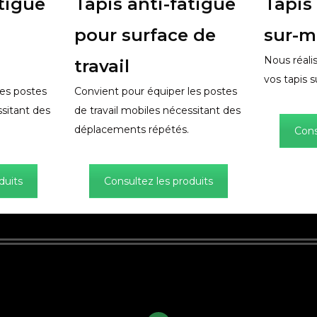
atigue
Tapis anti-fatigue
Tapis
pour surface de
sur-m
Nous réali
travail
vos tapis 
les postes
Convient pour équiper les postes
ssitant des
de travail mobiles nécessitant des
déplacements répétés.
Cons
duits
Consultez les produits