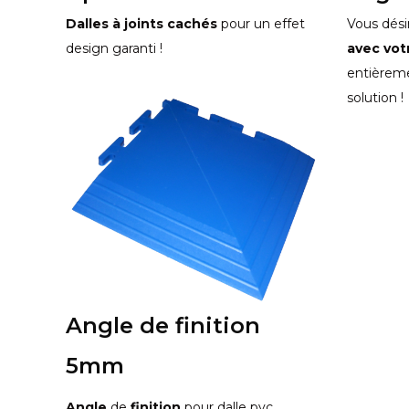
Dalles à joints cachés
pour un effet
Vous dés
design garanti !
avec vot
entièreme
solution !
Angle de finition
5mm
Angle
de
finition
pour dalle pvc