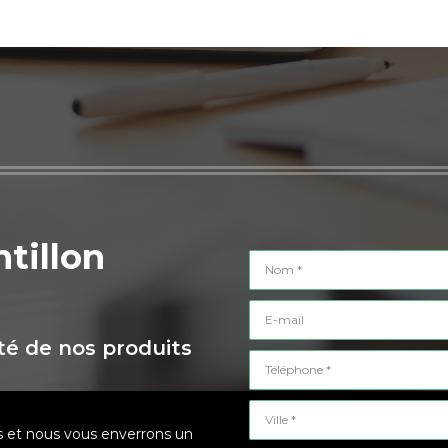
tillon
Nom *
E-mail
ité de nos produits
Téléphone *
Ville *
ès et nous vous enverrons un