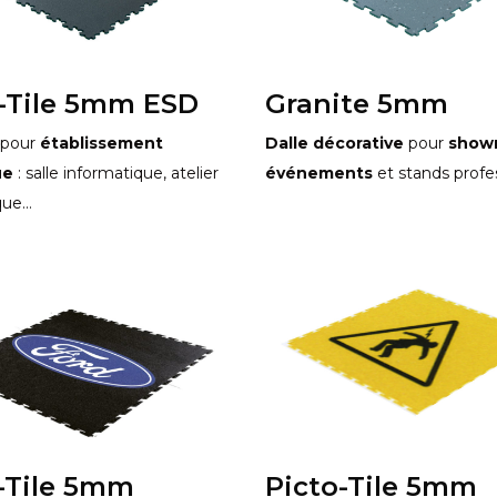
i-Tile 5mm ESD
Granite 5mm
 pour
établissement
Dalle décorative
pour
show
ue
: salle informatique, atelier
événements
et stands profe
que…
-Tile 5mm
Picto-Tile 5mm