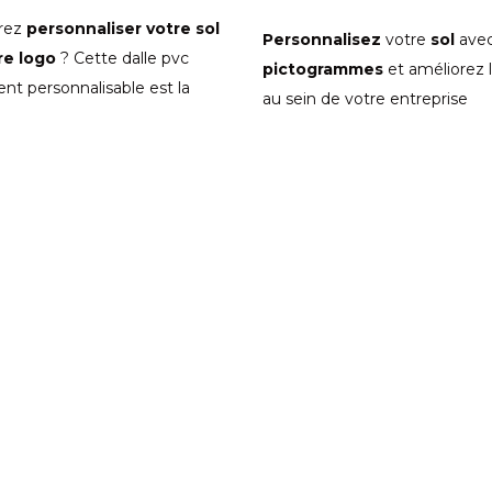
irez
personnaliser votre sol
Personnalisez
votre
sol
avec
re logo
? Cette dalle pvc
pictogrammes
et améliorez l
nt personnalisable est la
au sein de votre entreprise