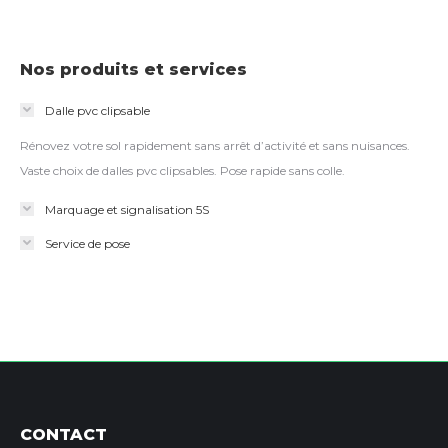
Nos produits et services
Dalle pvc clipsable
Rénovez votre sol rapidement sans arrêt d’activité et sans nuisances.
Vaste choix de dalles pvc clipsables. Pose rapide sans colle.
Marquage et signalisation 5S
Service de pose
CONTACT