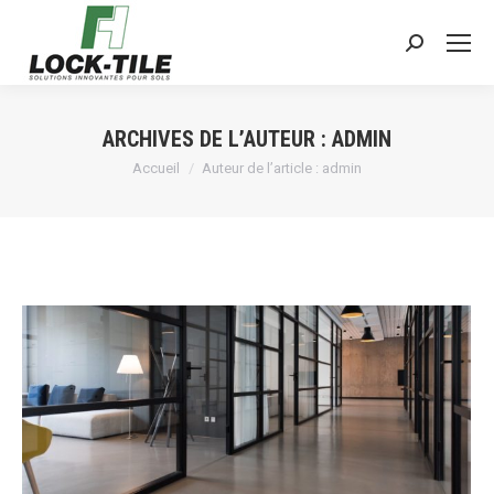
Search:
ARCHIVES DE L’AUTEUR :
ADMIN
Vous êtes ici :
Accueil
Auteur de l’article : admin