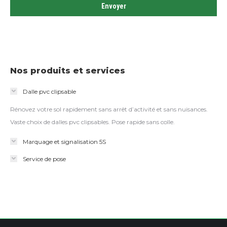
Nos produits et services
Dalle pvc clipsable
Rénovez votre sol rapidement sans arrêt d’activité et sans nuisances.
Vaste choix de dalles pvc clipsables. Pose rapide sans colle.
Marquage et signalisation 5S
Service de pose