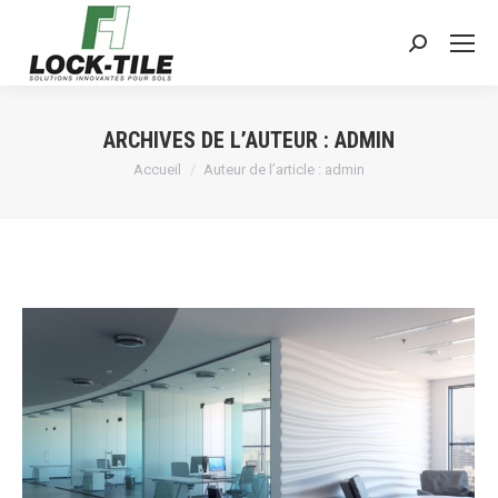
Search:
ARCHIVES DE L’AUTEUR :
ADMIN
Vous êtes ici :
Accueil
Auteur de l’article : admin