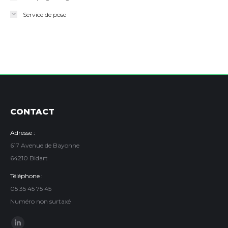
Service de pose
CONTACT
Adresse :
617 Avenue de Bayonne
64210 Bidart
Téléphone :
05 35 45 75 45
Numéro non surtaxé
Trouvez nous sur :