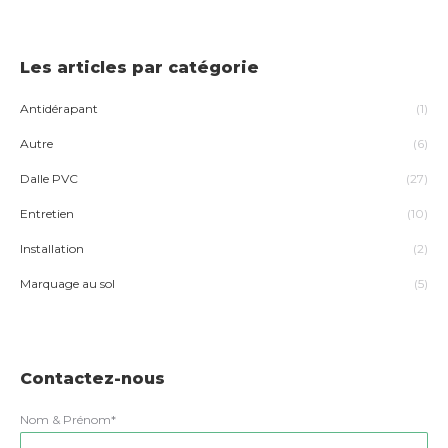
Les articles par catégorie
Antidérapant
(1)
Autre
(6)
Dalle PVC
(27)
Entretien
(10)
Installation
(2)
Marquage au sol
(5)
Contactez-nous
Nom & Prénom*