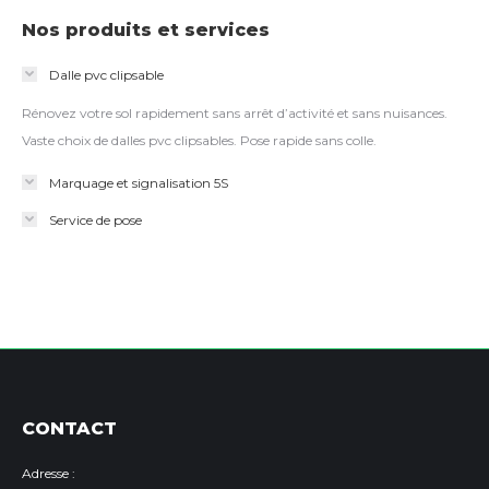
Nos produits et services
Dalle pvc clipsable
Rénovez votre sol rapidement sans arrêt d’activité et sans nuisances.
Vaste choix de dalles pvc clipsables. Pose rapide sans colle.
Marquage et signalisation 5S
Service de pose
CONTACT
Adresse :