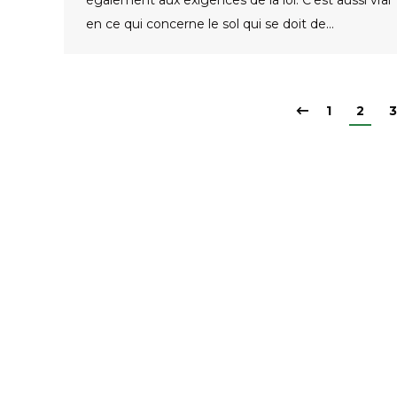
également aux exigences de la loi. C’est aussi vrai
en ce qui concerne le sol qui se doit de…
1
2
3