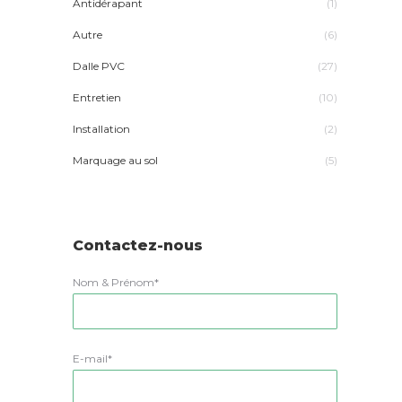
Antidérapant
(1)
Autre
(6)
Dalle PVC
(27)
Entretien
(10)
Installation
(2)
Marquage au sol
(5)
Contactez-nous
Nom & Prénom*
E-mail*