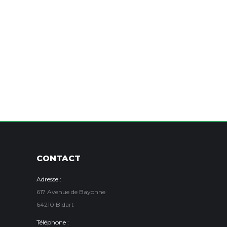
CONTACT
Adresse :
617 Avenue de Bayonne
64210 Bidart
Téléphone :