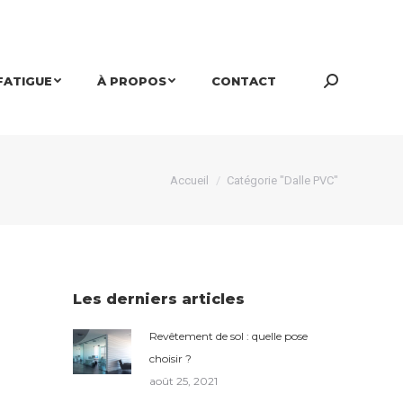
FATIGUE
À PROPOS
CONTACT
Search:
Vous êtes ici :
Accueil
Catégorie "Dalle PVC"
Les derniers articles
Revêtement de sol : quelle pose
choisir ?
août 25, 2021