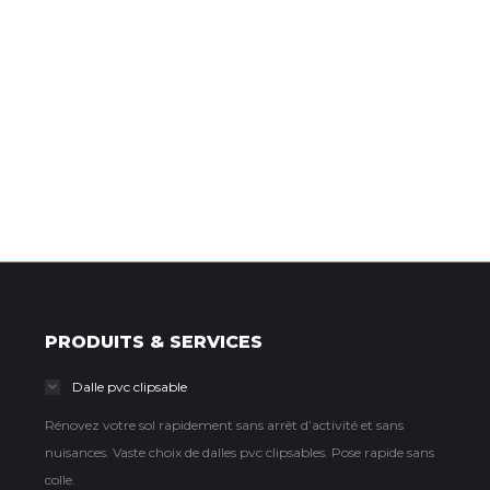
PRODUITS & SERVICES
Dalle pvc clipsable
Rénovez votre sol rapidement sans arrêt d’activité et sans
nuisances. Vaste choix de dalles pvc clipsables. Pose rapide sans
colle.