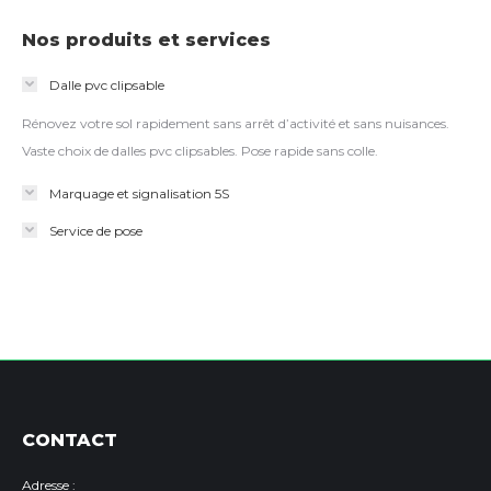
Nos produits et services
Dalle pvc clipsable
Rénovez votre sol rapidement sans arrêt d’activité et sans nuisances.
Vaste choix de dalles pvc clipsables. Pose rapide sans colle.
Marquage et signalisation 5S
Service de pose
CONTACT
Adresse :