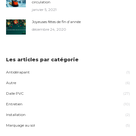
circulation
janvier 5, 2021
Joyeuses fêtes de fin d’année
décembre 24, 2020
Les articles par catégorie
Antidérapant
(1)
Autre
(6)
Dalle PVC
(27)
Entretien
(10)
Installation
(2)
Marquage au sol
(5)