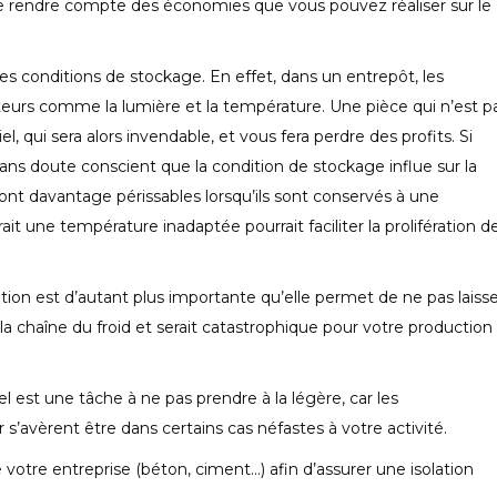
e se rendre compte des économies que vous pouvez réaliser sur le
r les conditions de stockage. En effet, dans un entrepôt, les
teurs comme la lumière et la température. Une pièce qui n’est p
, qui sera alors invendable, et vous fera perdre des profits. Si
sans doute conscient que la condition de stockage influe sur la
 sont davantage périssables lorsqu’ils sont conservés à une
t une température inadaptée pourrait faciliter la prolifération d
ation est d’autant plus importante qu’elle permet de ne pas laiss
it la chaîne du froid et serait catastrophique pour votre production
iel est une tâche à ne pas prendre à la légère, car les
’avèrent être dans certains cas néfastes à votre activité.
 votre entreprise (béton, ciment…) afin d’assurer une isolation