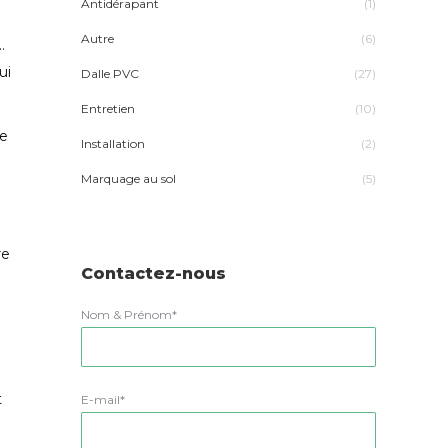
Antidérapant
(1)
Autre
(6)
…
ui
Dalle PVC
(27)
Entretien
(10)
re
Installation
(2)
Marquage au sol
(5)
re
Contactez-nous
Nom & Prénom*
t
E-mail*