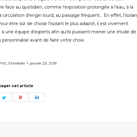
re face au quotidien, comme l’exposition prolongée à l’eau, à la
a circulation d’engin lourd, au passage fréquent… En effet, l’isolan
r être sûr de choisir l’isolant le plus adapté, il est vivement
ou à une équipe d’experts afin qu’ils puissent mener une étude de
 personnalisé avant de faire votre choix.
 PVC
,
Entretien
janvier 23, 2019
tager cet article
re
Share
Share
Share
on
on
on
ebook
Twitter
Pinterest
LinkedIn