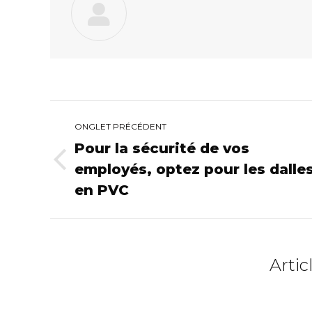
Navigation
ONGLET PRÉCÉDENT
de
Pour la sécurité de vos
employés, optez pour les dalle
Onglet
commentaire
précédent
en PVC
Artic