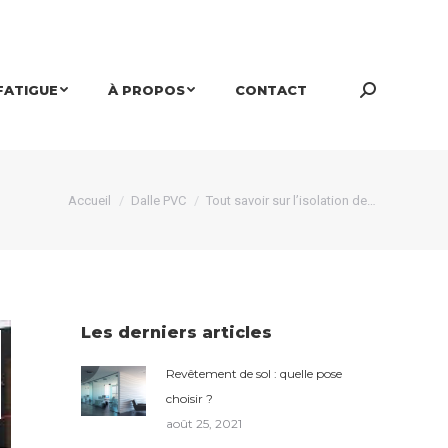
FATIGUE
À PROPOS
CONTACT
Search:
Vous êtes ici :
Accueil
Dalle PVC
Tout savoir sur l’isolation de…
Les derniers articles
Revêtement de sol : quelle pose
choisir ?
août 25, 2021