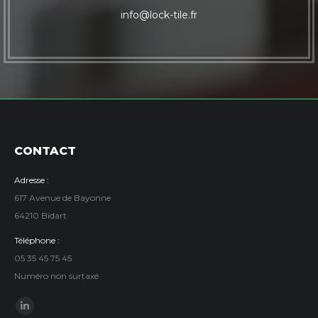
info@lock-tile.fr
CONTACT
Adresse :
617 Avenue de Bayonne
64210 Bidart
Téléphone :
05 35 45 75 45
Numéro non surtaxé
Trouvez nous sur :
LinkedIn